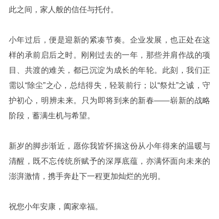
此之间，家人般的信任与托付。
小年过后，便是迎新的紧凑节奏。企业发展，也正处在这
样的承前启后之时。刚刚过去的一年，那些并肩作战的项
目、共渡的难关，都已沉淀为成长的年轮。此刻，我们正
需以“除尘”之心，总结得失，轻装前行；以“祭灶”之诚，守
护初心，明辨未来。只为即将到来的新春——崭新的战略
阶段，蓄满生机与希望。
新岁的脚步渐近，愿你我皆怀揣这份从小年得来的温暖与
清醒，既不忘传统所赋予的深厚底蕴，亦满怀面向未来的
澎湃激情，携手奔赴下一程更加灿烂的光明。
祝您小年安康，阖家幸福。