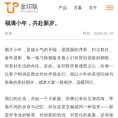
公司动态
产品
方案
关于
福满小年，共赴新岁。
来源：
时间：2026-02-10
腊月小年，是烟火气的开端，是团圆的序章，扫尘祭灶、
备年迎新，每一项习俗都蕴含着人们对辞旧迎新的期盼，
对美好生活的向往。在此，
金印联怀着感恩之心，向
每一
位客户和供应商合作伙伴朋友们
，致以小年的亲切问候与
新春的美好期许，感谢大家一路相伴，温暖同行。
我们的企业，亦如一个大家庭。同事们来自五湖四海，带
着不同的乡音与记忆，却在这里交融成同一种追求——那
是对专业的敬畏、对创新的热忱、对责任的执着，还有彼