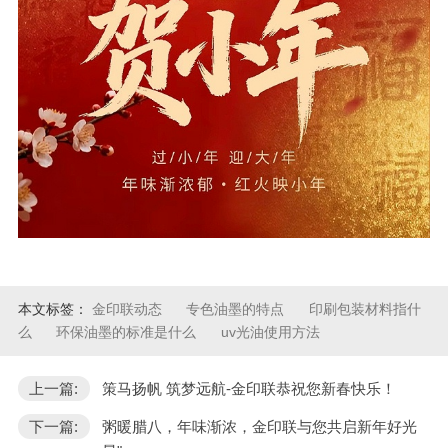
本文标签：
金印联动态
专色油墨的特点
印刷包装材料指什
么
环保油墨的标准是什么
uv光油使用方法
上一篇:
策马扬帆 筑梦远航-金印联恭祝您新春快乐！
下一篇:
粥暖腊八，年味渐浓，金印联与您共启新年好光