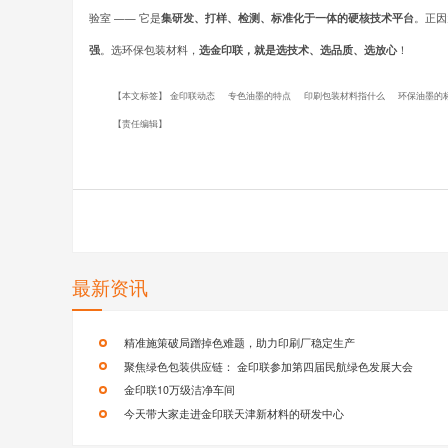
验室
——
它是
集研发、打样、检测、标准化于一体的硬核技术平台
。正因
强
。选环保包装材料，
选金印联，就是选技术、选品质、选放心
！
【本文标签】
金印联动态
专色油墨的特点
印刷包装材料指什么
环保油墨的
【责任编辑】
最新资讯
精准施策破局蹭掉色难题，助力印刷厂稳定生产
聚焦绿色包装供应链： 金印联参加第四届民航绿色发展大会
金印联10万级洁净车间
今天带大家走进金印联天津新材料的研发中心