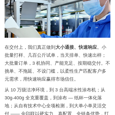
在交付上，我们真正做到
大小通接、快速响应
。小
批量打样、几百公斤试单，当天排单、快速出样；
大批量订单，
3
机协同、产能充足、按期稳交付。不
挑单、不拖延、不设门槛，以柔性生产匹配客户多
元需求，用快速响应赢得市场信任。
从
10
万级洁净环境，到
3
台高端水性涂布机；从
30g-400g
全克重覆盖，到涂布
—
纸杯一体化落
地；从自有技术中心全项检测，到大单小单灵活交
付
——
金印联以硬实力、真配置、全链条优势，打