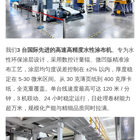
我们
3
台国际先进的高速高精度水性涂布机
。专为水
性环保涂层设计，采用数控计量辊、微凹版精准涂
布工艺，涂层均匀度误差控制在
±2%
以内，厚度稳
定在
5-30
微米区间。从
30
克薄页纸到
400
克厚卡
纸，全克重覆盖。单台线速度最高可达
120
米
/
分
钟，
3
机联动、
24
小时稳定运行，日处理卷材能力
超万米，规模化产能与精细品质同时拉满。